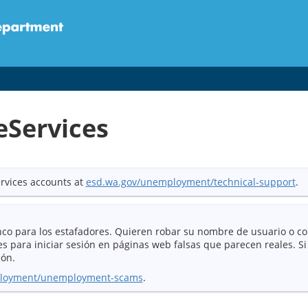
eServices
rvices accounts at
esd.wa.gov/unemployment/technical-support
.
co para los estafadores. Quieren robar su nombre de usuario o co
s para iniciar sesión en páginas web falsas que parecen reales. S
ión.
ployment/unemployment-scams
.