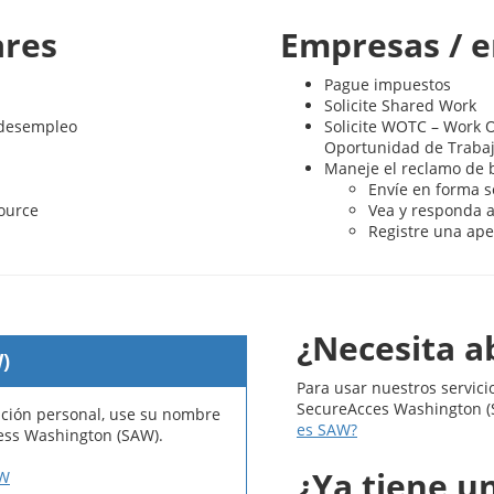
ares
Empresas / 
Pague impuestos
Solicite Shared Work
 desempleo
Solicite WOTC – Work O
Oportunidad de Trabaj
Maneje el reclamo de 
Envíe en forma 
ource
Vea y responda 
Registre una ape
¿Necesita a
)
Para usar nuestros servici
SecureAcces Washington (S
ación personal, use su nombre
es SAW?
ess Washington (SAW).
¿Ya tiene u
AW